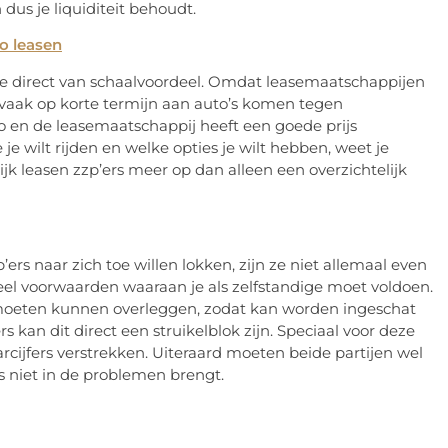
dus je liquiditeit behoudt.
to leasen
er je direct van schaalvoordeel. Omdat leasemaatschappijen
e vaak op korte termijn aan auto’s komen tegen
uto en de leasemaatschappij heeft een goede prijs
je wilt rijden en welke opties je wilt hebben, weet je
lijk leasen zzp’ers meer op dan alleen een overzichtelijk
rs naar zich toe willen lokken, zijn ze niet allemaal even
 veel voorwaarden waaraan je als zelfstandige moet voldoen.
rs moeten kunnen overleggen, zodat kan worden ingeschat
 kan dit direct een struikelblok zijn. Speciaal voor deze
arcijfers verstrekken. Uiteraard moeten beide partijen wel
s niet in de problemen brengt.