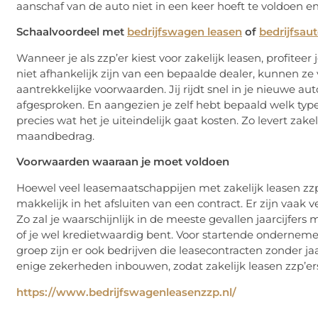
aanschaf van de auto niet in een keer hoeft te voldoen en 
Schaalvoordeel met
bedrijfswagen leasen
of
bedrijfsau
Wanneer je als zzp’er kiest voor zakelijk leasen, profite
niet afhankelijk zijn van een bepaalde dealer, kunnen z
aantrekkelijke voorwaarden. Jij rijdt snel in je nieuwe a
afgesproken. En aangezien je zelf hebt bepaald welk type 
precies wat het je uiteindelijk gaat kosten. Zo levert zake
maandbedrag.
Voorwaarden waaraan je moet voldoen
Hoewel veel leasemaatschappijen met zakelijk leasen zzp’e
makkelijk in het afsluiten van een contract. Er zijn vaak
Zo zal je waarschijnlijk in de meeste gevallen jaarcijfe
of je wel kredietwaardig bent. Voor startende ondernemers
groep zijn er ook bedrijven die leasecontracten zonder ja
enige zekerheden inbouwen, zodat zakelijk leasen zzp’er
https://www.bedrijfswagenleasenzzp.nl/