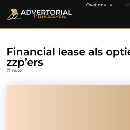
Over ons
U
Financial lease als opti
zzp’ers
Auto