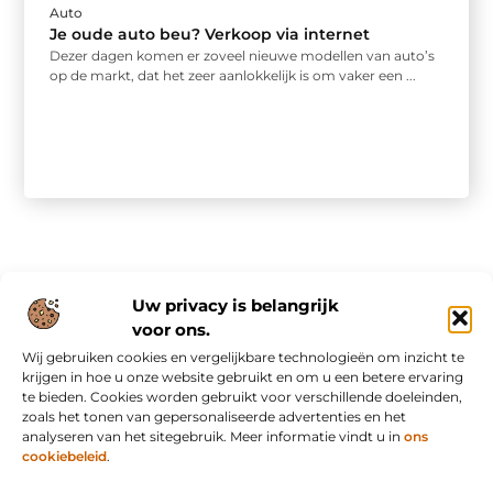
Auto
Je oude auto beu? Verkoop via internet
Dezer dagen komen er zoveel nieuwe modellen van auto’s
op de markt, dat het zeer aanlokkelijk is om vaker een ...
Uw privacy is belangrijk
voor ons.
Wij gebruiken cookies en vergelijkbare technologieën om inzicht te
Onze informatie
krijgen in hoe u onze website gebruikt en om u een betere ervaring
te bieden. Cookies worden gebruikt voor verschillende doeleinden,
Nederlandse linkbuilding: slim bouwen aan online autoriteit in eigen land
Inkomsten genereren met mijn website: van bezoekers naar waardevolle verdienmodellen
zoals het tonen van gepersonaliseerde advertenties en het
analyseren van het sitegebruik. Meer informatie vindt u in
ons
cookiebeleid
.