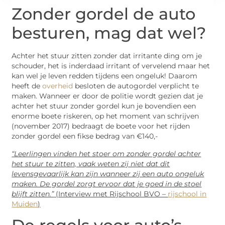
Zonder gordel de auto
besturen, mag dat wel?
Achter het stuur zitten zonder dat irritante ding om je
schouder, het is inderdaad irritant of vervelend maar het
kan wel je leven redden tijdens een ongeluk! Daarom
heeft de
overheid
besloten de autogordel verplicht te
maken. Wanneer er door de politie wordt gezien dat je
achter het stuur zonder gordel kun je bovendien een
enorme boete riskeren, op het moment van schrijven
(november 2017) bedraagt de boete voor het rijden
zonder gordel een fikse bedrag van €140,-
“Leerlingen vinden het stoer om zonder gordel achter
het stuur te zitten, vaak weten zij niet dat dit
levensgevaarlijk kan zijn wanneer zij een auto ongeluk
maken. De gordel zorgt ervoor dat je goed in de stoel
blijft zitten.”
(Interview met Rijschool BVO –
rijschool in
Muiden
)