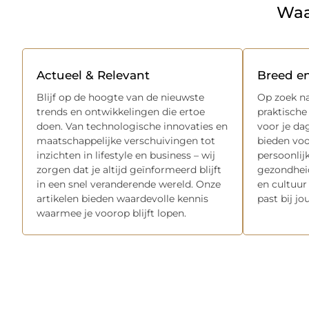
Waa
Actueel & Relevant
Breed e
Blijf op de hoogte van de nieuwste
Op zoek na
trends en ontwikkelingen die ertoe
praktische
doen. Van technologische innovaties en
voor je dag
maatschappelijke verschuivingen tot
bieden voo
inzichten in lifestyle en business – wij
persoonlij
zorgen dat je altijd geïnformeerd blijft
gezondheid
in een snel veranderende wereld. Onze
en cultuur 
artikelen bieden waardevolle kennis
past bij jo
waarmee je voorop blijft lopen.