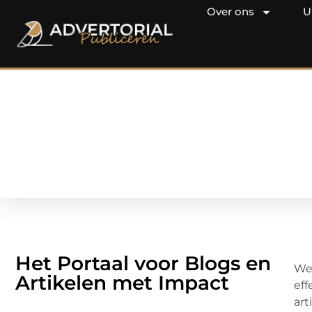
Over ons
U
Het Portaal voor Blogs en
Wel
Artikelen met Impact
eff
art