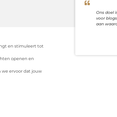
Ons doel i
voor blogs,
aan waarde
engt en stimuleert tot
achten openen en
n we ervoor dat jouw