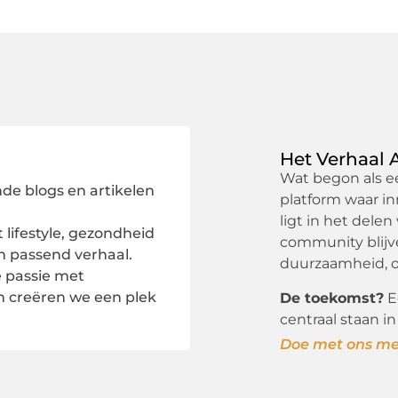
Het Verhaal 
Wat begon als ee
de blogs en artikelen
platform waar i
ligt in het delen
lifestyle, gezondheid
community blijve
n passend verhaal.
duurzaamheid, o
 passie met
n creëren we een plek
De toekomst?
E
centraal staan in
Doe met ons mee