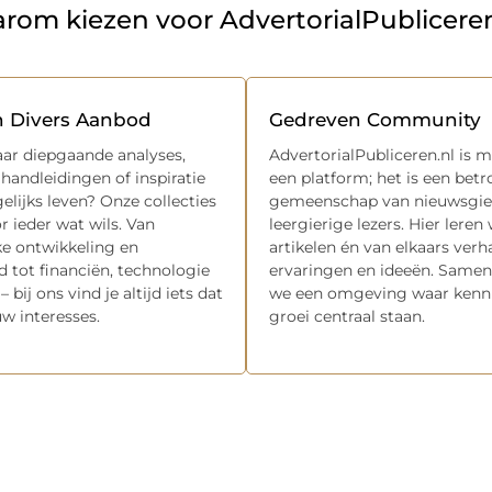
rom kiezen voor AdvertorialPubliceren
n Divers Aanbod
Gedreven Community
ar diepgaande analyses,
AdvertorialPubliceren.nl is 
 handleidingen of inspiratie
een platform; het is een bet
elijks leven? Onze collecties
gemeenschap van nieuwsgie
r ieder wat wils. Van
leergierige lezers. Hier leren
ke ontwikkeling en
artikelen én van elkaars verh
 tot financiën, technologie
ervaringen en ideeën. Samen
– bij ons vind je altijd iets dat
we een omgeving waar kenni
uw interesses.
groei centraal staan.