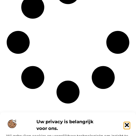
Uw privacy is belangrijk
voor ons.
Wij gebruiken cookies en vergelijkbare technologieën om inzicht te