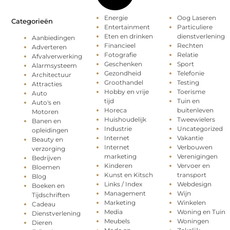
Energie
Oog Laseren
Categorieën
Entertainment
Particuliere
Eten en drinken
dienstverlening
Aanbiedingen
Financieel
Rechten
Adverteren
Fotografie
Relatie
Afvalverwerking
Geschenken
Sport
Alarmsysteem
Gezondheid
Telefonie
Architectuur
Groothandel
Testing
Attracties
Hobby en vrije
Toerisme
Auto
tijd
Tuin en
Auto's en
Horeca
buitenleven
Motoren
Huishoudelijk
Tweewielers
Banen en
Industrie
Uncategorized
opleidingen
Internet
Vakantie
Beauty en
Internet
Verbouwen
verzorging
marketing
Verenigingen
Bedrijven
Kinderen
Vervoer en
Bloemen
Kunst en Kitsch
transport
Blog
Links / Index
Webdesign
Boeken en
Management
Wijn
Tijdschriften
Marketing
Winkelen
Cadeau
Media
Woning en Tuin
Dienstverlening
Meubels
Woningen
Dieren