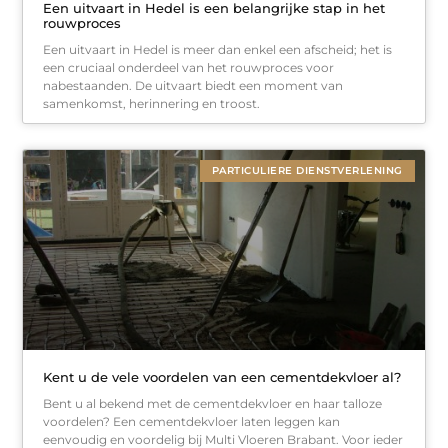
Een uitvaart in Hedel is een belangrijke stap in het
rouwproces
Een uitvaart in Hedel is meer dan enkel een afscheid; het is
een cruciaal onderdeel van het rouwproces voor
nabestaanden. De uitvaart biedt een moment van
samenkomst, herinnering en troost.
PARTICULIERE DIENSTVERLENING
Kent u de vele voordelen van een cementdekvloer al?
Bent u al bekend met de cementdekvloer en haar talloze
voordelen? Een cementdekvloer laten leggen kan
eenvoudig en voordelig bij Multi Vloeren Brabant. Voor ieder