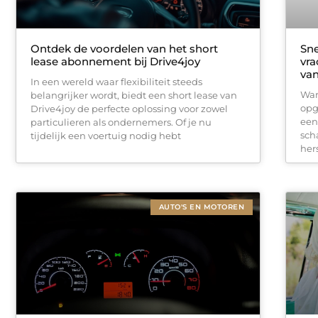
Ontdek de voordelen van het short
Sne
lease abonnement bij Drive4joy
vra
va
In een wereld waar flexibiliteit steeds
Wan
belangrijker wordt, biedt een short lease van
opg
Drive4joy de perfecte oplossing voor zowel
een
particulieren als ondernemers. Of je nu
sch
tijdelijk een voertuig nodig hebt
her
AUTO'S EN MOTOREN