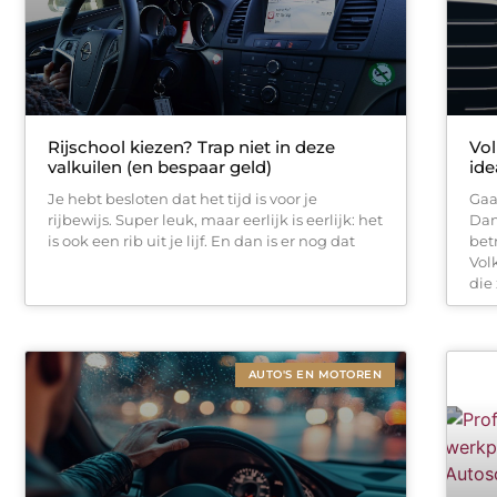
Rijschool kiezen? Trap niet in deze
Vol
valkuilen (en bespaar geld)
ide
Je hebt besloten dat het tijd is voor je
Gaa
rijbewijs. Super leuk, maar eerlijk is eerlijk: het
Dan
is ook een rib uit je lijf. En dan is er nog dat
bet
Vol
die
AUTO'S EN MOTOREN