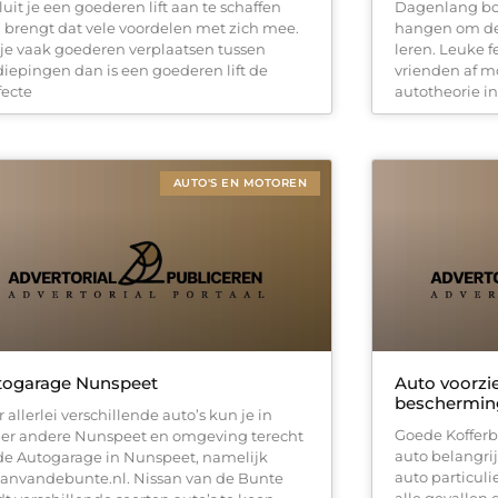
luit je een goederen lift aan te schaffen
Dagenlang bo
 brengt dat vele voordelen met zich mee.
hangen om de 
 je vaak goederen verplaatsen tussen
leren. Leuke f
diepingen dan is een goederen lift de
vrienden af m
fecte
autotheorie in
AUTO'S EN MOTOREN
togarage Nunspeet
Auto voorzi
beschermin
 allerlei verschillende auto’s kun je in
Goede Kofferb
er andere Nunspeet en omgeving terecht
auto belangrijk
 de Autogarage in Nunspeet, namelijk
auto particulie
sanvandebunte.nl. Nissan van de Bunte
alle gevallen 