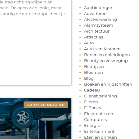
 stap richting vrijheid en
Aanbiedingen
heid. De open weg lonkt, maar
Adverteren
fstandig de auto in stapt, moet je
Afvalverwerking
Alarmsysteem
Architectuur
Attracties
Auto
Auto's en Motoren
Banen en opleidingen
Beauty en verzorging
Bedrijven
Bloemen
Blog
Boeken en Tijdschriften
Cadeau
Dienstverlening
Dieren
AUTO'S EN MOTOREN
E-Books
Electronica en
Computers
Energie
Entertainment
Eten en drinken