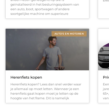
bie
geïnstalleerd in het besturingssysteem van
een auto, boot, sportwagen of andere
soortgelijke machine om superieure
AUTO'S EN MOTOREN
Herenfiets kopen
Pri
Herenfiets kopen? Lees dan snel verder waar
Een
je allemaal op moet letten. Wanneer je een
jar
herenfiets gaat kopen moet je letten op de
65+,
hoogte van het frame. Dit is namelijk
van