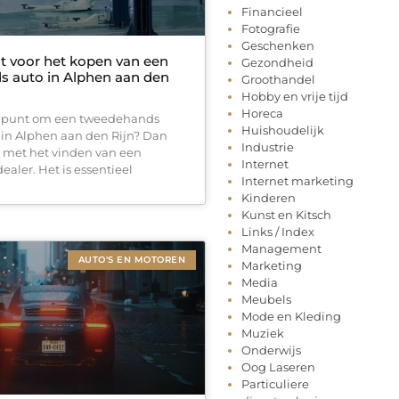
Financieel
Fotografie
Geschenken
t voor het kopen van een
Gezondheid
 auto in Alphen aan den
Groothandel
Hobby en vrije tijd
Horeca
et punt om een tweedehands
Huishoudelijk
 in Alphen aan den Rijn? Dan
Industrie
s met het vinden van een
Internet
aler. Het is essentieel
Internet marketing
Kinderen
Kunst en Kitsch
Links / Index
Management
AUTO'S EN MOTOREN
Marketing
Media
Meubels
Mode en Kleding
Muziek
Onderwijs
Oog Laseren
Particuliere