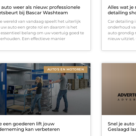
auto weer als nieuw: professionele
Alles wat je
tsbeurt bij Bascar Washteam
detailing sh
de wereld van vandaag speelt het uiterlijk
Car detailing 
 uw auto een grote rol en daarom is het
onderhoud van 
 essentieel belang om uw voertuig goed te
auto grondig re
erhouden. Een effectieve manier
nieuw uitziet.
AUTO'S EN MOTOREN
 een goederen lift jouw
Snel je auto
derneming kan verbeteren
Geslaagd laa