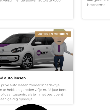
dt verschillende soorten auto’s te koop
beschermd
AUTO'S EN MOTOREN
vé auto leasen
 prive auto leasen zonder schadevrije
en te hebben gereden Of je nu 18 jaar bent
 of daar tussenin, als je in het bezit bent
 een geldig rijbewijs