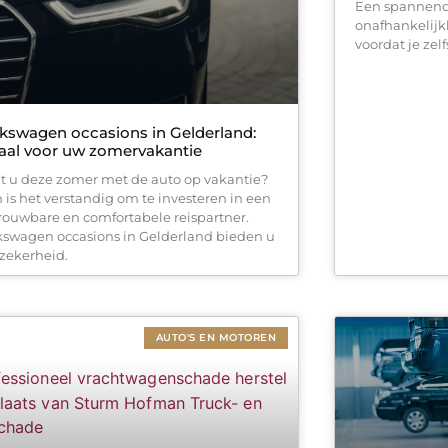
Een spannende
onafhankelijk
voordat je zel
kswagen occasions in Gelderland:
aal voor uw zomervakantie
t u deze zomer met de auto op vakantie?
 is het verstandig om te investeren in een
rouwbare en comfortabele reispartner.
kswagen occasions in Gelderland bieden u
 zekerheid.
AUTO'S EN MOTOREN