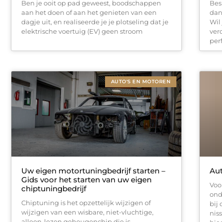
Ben je ooit op pad geweest, boodschappen
Bes
aan het doen of aan het genieten van een
dan
dagje uit, en realiseerde je je plotseling dat je
Wil
elektrische voertuig (EV) geen stroom
ver
per
AUTO'S EN MOTOREN
Uw eigen motortuningbedrijf starten –
Au
Gids voor het starten van uw eigen
Voor
chiptuningbedrijf
ond
Chiptuning is het opzettelijk wijzigen of
bij
wijzigen van een wisbare, niet-vluchtige,
nis
alleen-lezen geheugenchip die is