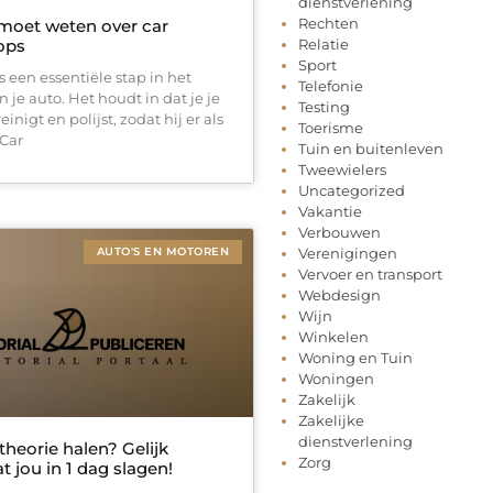
dienstverlening
Rechten
 moet weten over car
ops
Relatie
Sport
is een essentiële stap in het
Telefonie
je auto. Het houdt in dat je je
Testing
inigt en polijst, zodat hij er als
Toerisme
 Car
Tuin en buitenleven
Tweewielers
Uncategorized
Vakantie
Verbouwen
AUTO'S EN MOTOREN
Verenigingen
Vervoer en transport
Webdesign
Wijn
Winkelen
Woning en Tuin
Woningen
Zakelijk
Zakelijke
dienstverlening
 theorie halen? Gelijk
Zorg
t jou in 1 dag slagen!