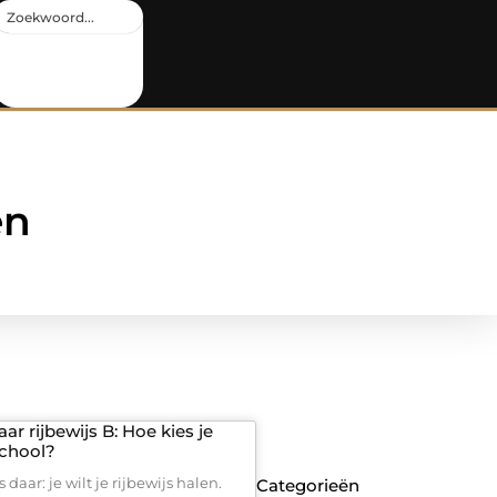
en
r rijbewijs B: Hoe kies je
school?
daar: je wilt je rijbewijs halen.
Categorieën