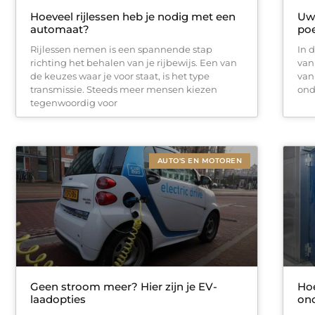
Hoeveel rijlessen heb je nodig met een
Uw 
automaat?
poe
Rijlessen nemen is een spannende stap
In 
richting het behalen van je rijbewijs. Een van
van
de keuzes waar je voor staat, is het type
van
transmissie. Steeds meer mensen kiezen
ond
tegenwoordig voor
AUTO'S EN MOTOREN
Geen stroom meer? Hier zijn je EV-
Hoe
laadopties
on