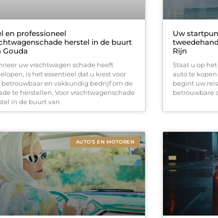
l en professioneel
Uw startpun
chtwagenschade herstel in de buurt
tweedehands
n Gouda
Rijn
neer uw vrachtwagen schade heeft
Staat u op h
elopen, is het essentieel dat u kiest voor
auto te kopen
 betrouwbaar en vakkundig bedrijf om de
begint uw rei
ade te herstellen. Voor vrachtwagenschade
betrouwbare de
stel in de buurt van
AUTO'S EN MOTOREN