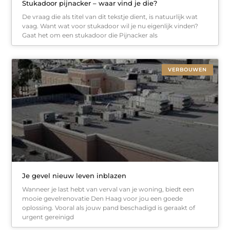
Stukadoor pijnacker – waar vind je die?
De vraag die als titel van dit tekstje dient, is natuurlijk wat
vaag. Want wat voor stukadoor wil je nu eigenlijk vinden?
Gaat het om een stukadoor die Pijnacker als
VERBOUWEN
Je gevel nieuw leven inblazen
Wanneer je last hebt van verval van je woning, biedt een
mooie gevelrenovatie Den Haag voor jou een goede
oplossing. Vooral als jouw pand beschadigd is geraakt of
urgent gereinigd