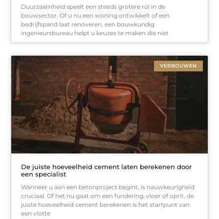
Duurzaamheid speelt een steeds grotere rol in de
bouwsector. Of u nu een woning ontwikkelt of een
bedrijfspand laat renoveren, een bouwkundig
ingenieursbureau helpt u keuzes te maken die niet
VERBOUWEN
De juiste hoeveelheid cement laten berekenen door
een specialist
Wanneer u aan een betonproject begint, is nauwkeurigheid
cruciaal. Of het nu gaat om een fundering, vloer of oprit, de
juiste hoeveelheid cement berekenen is het startpunt van
een vlotte