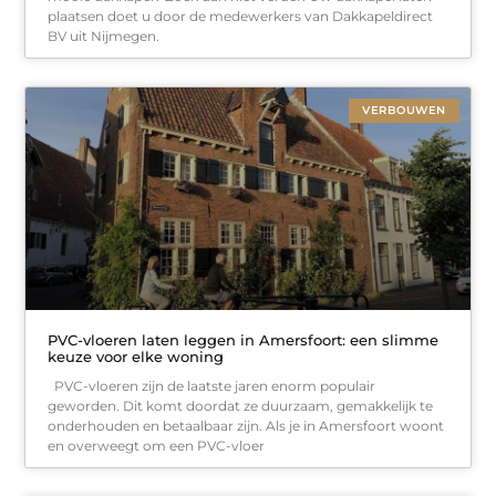
plaatsen doet u door de medewerkers van Dakkapeldirect
BV uit Nijmegen.
VERBOUWEN
PVC-vloeren laten leggen in Amersfoort: een slimme
keuze voor elke woning
PVC-vloeren zijn de laatste jaren enorm populair
geworden. Dit komt doordat ze duurzaam, gemakkelijk te
onderhouden en betaalbaar zijn. Als je in Amersfoort woont
en overweegt om een PVC-vloer