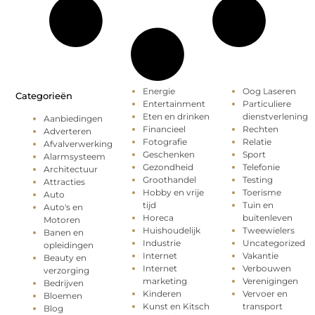
Energie
Oog Laseren
Categorieën
Entertainment
Particuliere
Eten en drinken
dienstverlening
Aanbiedingen
Financieel
Rechten
Adverteren
Fotografie
Relatie
Afvalverwerking
Geschenken
Sport
Alarmsysteem
Gezondheid
Telefonie
Architectuur
Groothandel
Testing
Attracties
Hobby en vrije
Toerisme
Auto
tijd
Tuin en
Auto's en
Horeca
buitenleven
Motoren
Huishoudelijk
Tweewielers
Banen en
Industrie
Uncategorized
opleidingen
Internet
Vakantie
Beauty en
Internet
Verbouwen
verzorging
marketing
Verenigingen
Bedrijven
Kinderen
Vervoer en
Bloemen
Kunst en Kitsch
transport
Blog