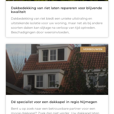
Dakbedekking van riet laten repareren voor blijvende
kwaliteit
Dakbedekking van riet biedt een unieke uitstraling en
uitstekende isolatie voor uw woning, maar net als bij andere
soorten daken kan slijtage na verloop van tijd optreden.
Beschadigingen door weersinvloeden,
VERBOUWEN
Dé specialist voor een dakkapel in regio Nijmegen
Bent u op zoek naar een betrouwbare partner voor een
mooie dakkapel? Zoek dan niet verder. Uw dakkapel laten