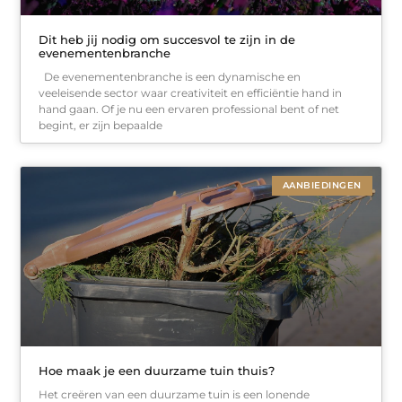
Dit heb jij nodig om succesvol te zijn in de
evenementenbranche
De evenementenbranche is een dynamische en
veeleisende sector waar creativiteit en efficiëntie hand in
hand gaan. Of je nu een ervaren professional bent of net
begint, er zijn bepaalde
AANBIEDINGEN
Hoe maak je een duurzame tuin thuis?
Het creëren van een duurzame tuin is een lonende