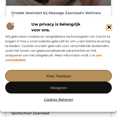
Ontdek Sereniteit bij Massage Zaanstad's Wellness
Oase
Welkom bij onze gids voor ultieme ontspanning en welzijn!
Uw privacy is belangrijk
Als je een local resident, wellness liefhebber of spa-ganger
voor ons.
bent, dan is deze blogpost speciaal voor jou geschreven.
Wij gebruiken cookies en vergelijkbare technologieën om inzicht te
Hier ontdek je
krijgen in hoe u onze website gebruikt en om u een betere ervaring
te bieden. Cookies worden gebruikt voor verschillende doeleinden,
zoals het tonen van gepersonaliseerde advertenties en het
analyseren van het sitegebruik. Meer informatie vindt u in
ons
AANBIEDINGEN
cookiebeleid
.
Alles Toestaan
Weigeren
Cookies Beheren
Sportief en Gezond Leven in Zaanstad begint bij
Sportschool Zaanstad