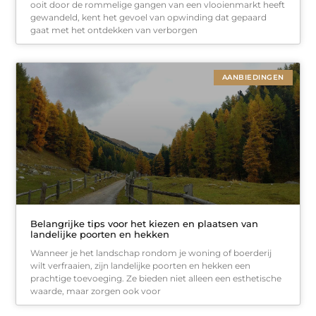
ooit door de rommelige gangen van een vlooienmarkt heeft
gewandeld, kent het gevoel van opwinding dat gepaard
gaat met het ontdekken van verborgen
AANBIEDINGEN
Belangrijke tips voor het kiezen en plaatsen van
landelijke poorten en hekken
Wanneer je het landschap rondom je woning of boerderij
wilt verfraaien, zijn landelijke poorten en hekken een
prachtige toevoeging. Ze bieden niet alleen een esthetische
waarde, maar zorgen ook voor