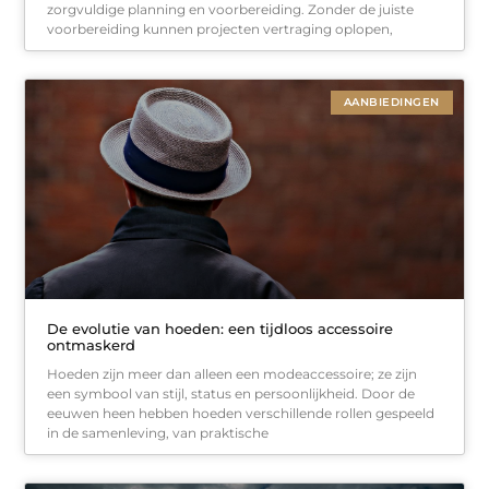
zorgvuldige planning en voorbereiding. Zonder de juiste
voorbereiding kunnen projecten vertraging oplopen,
AANBIEDINGEN
De evolutie van hoeden: een tijdloos accessoire
ontmaskerd
Hoeden zijn meer dan alleen een modeaccessoire; ze zijn
een symbool van stijl, status en persoonlijkheid. Door de
eeuwen heen hebben hoeden verschillende rollen gespeeld
in de samenleving, van praktische