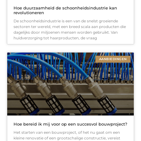
Hoe duurzaamheid de schoonheidsindustrie kan
revolutioneren
De schoonheidsindustrie is een van de snelst groeiende
sectoren ter wereld, met een breed scala aan producten die
dagelijks door miljoenen mensen worden gebruikt. Van
huidverzorging tot haarproducten, de vraag
AANBIEDINGEN
Hoe bereid ik mij voor op een succesvol bouwproject?
Het starten van een bouwproject, of het nu gaat om een
kleine renovatie of een grootschalige constructie, vereist