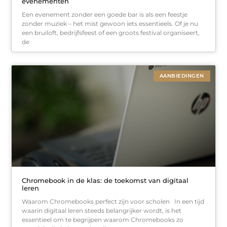
evenementen
Een evenement zonder een goede bar is als een feestje
zonder muziek – het mist gewoon iets essentieels. Of je nu
een bruiloft, bedrijfsfeest of een groots festival organiseert,
de
AANBIEDINGEN
Chromebook in de klas: de toekomst van digitaal
leren
Waarom Chromebooks perfect zijn voor scholen In een tijd
waarin digitaal leren steeds belangrijker wordt, is het
essentieel om te begrijpen waarom Chromebooks zo