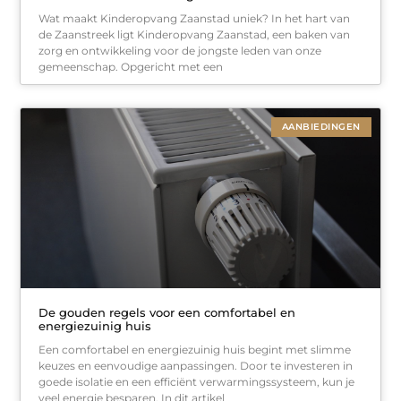
Wat maakt Kinderopvang Zaanstad uniek? In het hart van
de Zaanstreek ligt Kinderopvang Zaanstad, een baken van
zorg en ontwikkeling voor de jongste leden van onze
gemeenschap. Opgericht met een
AANBIEDINGEN
De gouden regels voor een comfortabel en
energiezuinig huis
Een comfortabel en energiezuinig huis begint met slimme
keuzes en eenvoudige aanpassingen. Door te investeren in
goede isolatie en een efficiënt verwarmingssysteem, kun je
veel energie besparen. In dit artikel