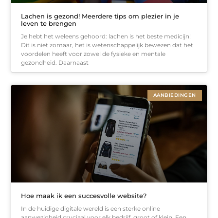
Lachen is gezond! Meerdere tips om plezier in je
leven te brengen
Je hebt het weleens gehoord: lachen is het beste medicijn!
Dit is niet zomaar, het is wetenschappelijk bewezen dat het
voordelen heeft voor zowel de fysieke en mentale
gezondheid. Daarnaast
AANBIEDINGEN
Hoe maak ik een succesvolle website?
In de huidige digitale wereld is een sterke online
aanwezigheid cruciaal voor elk bedrijf, groot of klein. Een