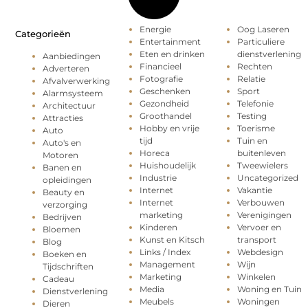
Energie
Oog Laseren
Categorieën
Entertainment
Particuliere
Eten en drinken
dienstverlening
Aanbiedingen
Financieel
Rechten
Adverteren
Fotografie
Relatie
Afvalverwerking
Geschenken
Sport
Alarmsysteem
Gezondheid
Telefonie
Architectuur
Groothandel
Testing
Attracties
Hobby en vrije
Toerisme
Auto
tijd
Tuin en
Auto's en
Horeca
buitenleven
Motoren
Huishoudelijk
Tweewielers
Banen en
Industrie
Uncategorized
opleidingen
Internet
Vakantie
Beauty en
Internet
Verbouwen
verzorging
marketing
Verenigingen
Bedrijven
Kinderen
Vervoer en
Bloemen
Kunst en Kitsch
transport
Blog
Links / Index
Webdesign
Boeken en
Management
Wijn
Tijdschriften
Marketing
Winkelen
Cadeau
Media
Woning en Tuin
Dienstverlening
Meubels
Woningen
Dieren