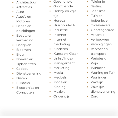
Gezondheid
Telefonie
Architectuur
Groothandel
Testing
Attracties
Hobby en vrije
Toerisme
Auto
tijd
Tuin en
Auto's en
Horeca
buitenleven
Motoren
Huishoudelijk
Tweewielers
Banen en
Industrie
Uncategorized
opleidingen
Internet
Vakantie
Beauty en
Internet
Verbouwen
verzorging
marketing
Verenigingen
Bedrijven
Kinderen
Vervoer en
Bloemen
Kunst en Kitsch
transport
Blog
Links / Index
Webdesign
Boeken en
Management
Wijn
Tijdschriften
Marketing
Winkelen
Cadeau
Media
Woning en Tuin
Dienstverlening
Meubels
Woningen
Dieren
Mode en
Zakelijk
E-Books
Kleding
Zakelijke
Electronica en
Muziek
dienstverlening
Computers
Onderwijs
Zorg