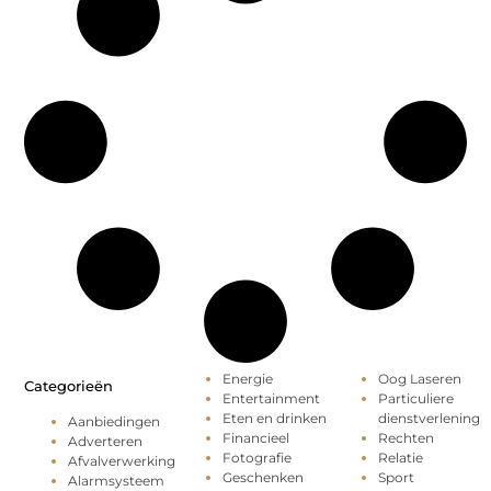
Energie
Oog Laseren
Categorieën
Entertainment
Particuliere
Eten en drinken
dienstverlening
Aanbiedingen
Financieel
Rechten
Adverteren
Fotografie
Relatie
Afvalverwerking
Geschenken
Sport
Alarmsysteem