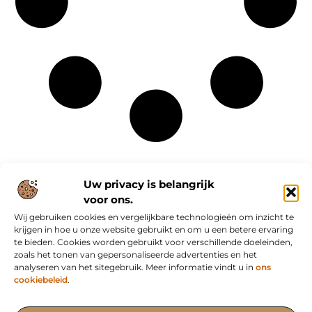
Uw privacy is belangrijk
voor ons.
Wij gebruiken cookies en vergelijkbare technologieën om inzicht te
Onze informatie
krijgen in hoe u onze website gebruikt en om u een betere ervaring
te bieden. Cookies worden gebruikt voor verschillende doeleinden,
Nederlandse linkbuilding: slim bouwen aan online autoriteit in eigen land
Inkomsten genereren met mijn website: van bezoekers naar waardevolle verdienmodellen
zoals het tonen van gepersonaliseerde advertenties en het
analyseren van het sitegebruik. Meer informatie vindt u in
ons
cookiebeleid
.
Het Portaal voor Blogs en Artikelen met Impact