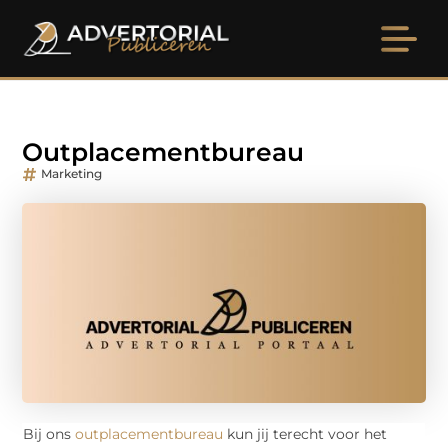
Outplacementbureau
Marketing
Bij ons
outplacementbureau
kun jij terecht voor het