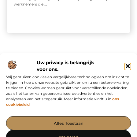
werknemers die ...
Uw privacy is belangrijk
voor ons.
Wij gebruiken cookies en vergelijkbare technologieën om inzicht te
Onze informatie
krijgen in hoe u onze website gebruikt en om u een betere ervaring
te bieden. Cookies worden gebruikt voor verschillende doeleinden,
Nederlandse linkbuilding: slim bouwen aan online autoriteit in eigen land
Inkomsten genereren met mijn website: van bezoekers naar waardevolle verdienmodellen
zoals het tonen van gepersonaliseerde advertenties en het
analyseren van het sitegebruik. Meer informatie vindt u in
ons
cookiebeleid
.
Het Portaal voor Blogs en Artikelen met Impact
Alles Toestaan
— Ontdek krachtige verhalen, waardevolle inzichten en effectieve
content op AdvertorialPubliceren.nl. Samen maken we jouw
Weigeren