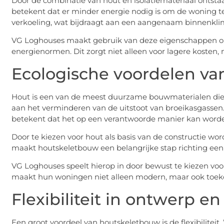
Door de combinatie van hout en isolatiemateriaal ontsta
betekent dat er minder energie nodig is om de woning te 
verkoeling, wat bijdraagt aan een aangenaam binnenkli
VG Loghouses maakt gebruik van deze eigenschappen o
energienormen. Dit zorgt niet alleen voor lagere kosten,
Ecologische voordelen va
Hout is een van de meest duurzame bouwmaterialen die b
aan het verminderen van de uitstoot van broeikasgassen.
betekent dat het op een verantwoorde manier kan worde
Door te kiezen voor hout als basis van de constructie wor
maakt houtskeletbouw een belangrijke stap richting ee
VG Loghouses speelt hierop in door bewust te kiezen voor
maakt hun woningen niet alleen modern, maar ook toek
Flexibiliteit in ontwerp en
Een groot voordeel van houtskeletbouw is de flexibilit