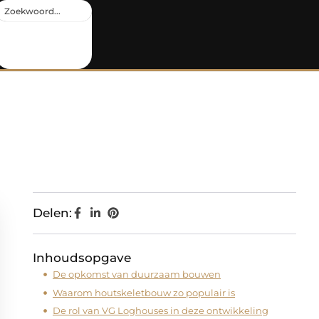
Delen:
Inhoudsopgave
De opkomst van duurzaam bouwen
Waarom houtskeletbouw zo populair is
De rol van VG Loghouses in deze ontwikkeling