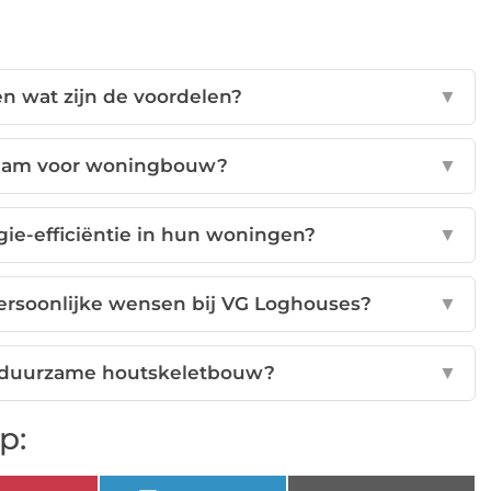
n wat zijn de voordelen?
▼
zaam voor woningbouw?
▼
ie-efficiëntie in hun woningen?
▼
ersoonlijke wensen bij VG Loghouses?
▼
in duurzame houtskeletbouw?
▼
p: