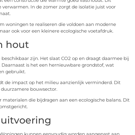
at een constructie die warmte goed vasthoudt. Dit
verwarmen. In de zomer zorgt de isolatie juist voor
maat.
m woningen te realiseren die voldoen aan moderne
 maar ook voor een kleinere ecologische voetafdruk.
n hout
eschikbaar zijn. Het slaat CO2 op en draagt daarmee bij
 Daarnaast is het een hernieuwbare grondstof, wat
n gebruikt.
dt de impact op het milieu aanzienlijk verminderd. Dit
n duurzamere bouwsector.
 materialen die bijdragen aan een ecologische balans. Dit
omstgericht.
 uitvoering
eit. Woningen kunnen eenvoudig worden aangepast aan