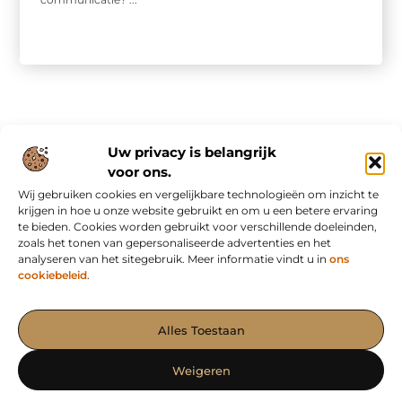
Uw privacy is belangrijk
voor ons.
Wij gebruiken cookies en vergelijkbare technologieën om inzicht te
Onze informatie
krijgen in hoe u onze website gebruikt en om u een betere ervaring
te bieden. Cookies worden gebruikt voor verschillende doeleinden,
Nederlandse linkbuilding: slim bouwen aan online autoriteit in eigen land
Inkomsten genereren met mijn website: van bezoekers naar waardevolle verdienmodellen
zoals het tonen van gepersonaliseerde advertenties en het
analyseren van het sitegebruik. Meer informatie vindt u in
ons
cookiebeleid
.
Het Portaal voor Blogs en Artikelen met Impact
Alles Toestaan
— Ontdek krachtige verhalen, waardevolle inzichten en effectieve
content op AdvertorialPubliceren.nl. Samen maken we jouw
Weigeren
boodschap sterker!