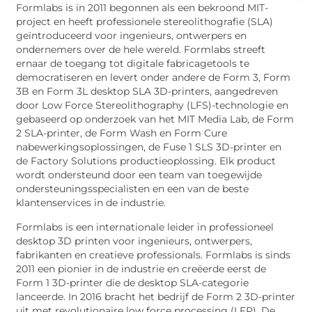
Formlabs is in 2011 begonnen als een bekroond MIT-
project en heeft professionele stereolithografie (SLA)
geïntroduceerd voor ingenieurs, ontwerpers en
ondernemers over de hele wereld. Formlabs streeft
ernaar de toegang tot digitale fabricagetools te
democratiseren en levert onder andere de Form 3, Form
3B en Form 3L desktop SLA 3D-printers, aangedreven
door Low Force Stereolithography (LFS)-technologie en
gebaseerd op onderzoek van het MIT Media Lab, de Form
2 SLA-printer, de Form Wash en Form Cure
nabewerkingsoplossingen, de Fuse 1 SLS 3D-printer en
de Factory Solutions productieoplossing. Elk product
wordt ondersteund door een team van toegewijde
ondersteuningsspecialisten en een van de beste
klantenservices in de industrie.
Formlabs is een internationale leider in professioneel
desktop 3D printen voor ingenieurs, ontwerpers,
fabrikanten en creatieve professionals. Formlabs is sinds
2011 een pionier in de industrie en creëerde eerst de
Form 1 3D-printer die de desktop SLA-categorie
lanceerde. In 2016 bracht het bedrijf de Form 2 3D-printer
uit met revolutionaire low force processing (LFP). De