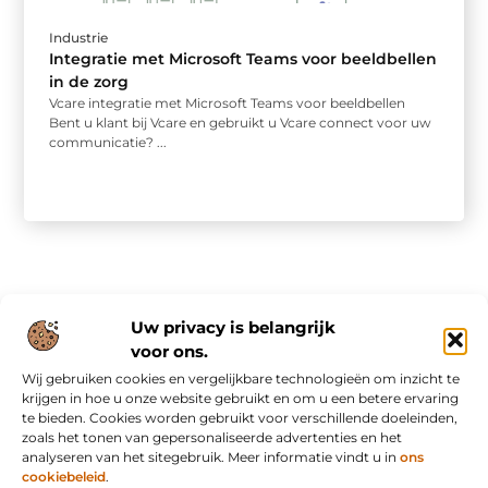
Industrie
Integratie met Microsoft Teams voor beeldbellen
in de zorg
Vcare integratie met Microsoft Teams voor beeldbellen
Bent u klant bij Vcare en gebruikt u Vcare connect voor uw
communicatie? ...
Uw privacy is belangrijk
voor ons.
Wij gebruiken cookies en vergelijkbare technologieën om inzicht te
Onze informatie
krijgen in hoe u onze website gebruikt en om u een betere ervaring
te bieden. Cookies worden gebruikt voor verschillende doeleinden,
Nederlandse linkbuilding: slim bouwen aan online autoriteit in eigen land
Inkomsten genereren met mijn website: van bezoekers naar waardevolle verdienmodellen
zoals het tonen van gepersonaliseerde advertenties en het
analyseren van het sitegebruik. Meer informatie vindt u in
ons
cookiebeleid
.