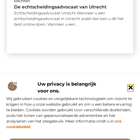
Rechten
De echtscheidingsadvocaat van Utrecht
Echtscheidingsadvocaat Utrecht Wanneer u een
echtscheidingsadvocaat in Utrecht zoekt dan kan u dit het
best online doen. Wanneer u een ...
Uw privacy is belangrijk
voor ons.
Wij gebruiken cookies en vergelijkbare technologieën om inzicht te
Onze informatie
krijgen in hoe u onze website gebruikt en om u een betere ervaring
te bieden. Cookies worden gebruikt voor verschillende doeleinden,
Nederlandse linkbuilding: slim bouwen aan online autoriteit in eigen land
Inkomsten genereren met mijn website: van bezoekers naar waardevolle verdienmodellen
zoals het tonen van gepersonaliseerde advertenties en het
analyseren van het sitegebruik. Meer informatie vindt u in
ons
cookiebeleid
.
Het Portaal voor Blogs en Artikelen met Impact