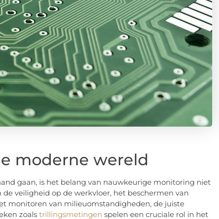
 de moderne wereld
 hand gaan, is het belang van nauwkeurige monitoring niet
 de veiligheid op de werkvloer, het beschermen van
t monitoren van milieuomstandigheden, de juiste
eken zoals
trillingsmetingen
spelen een cruciale rol in het