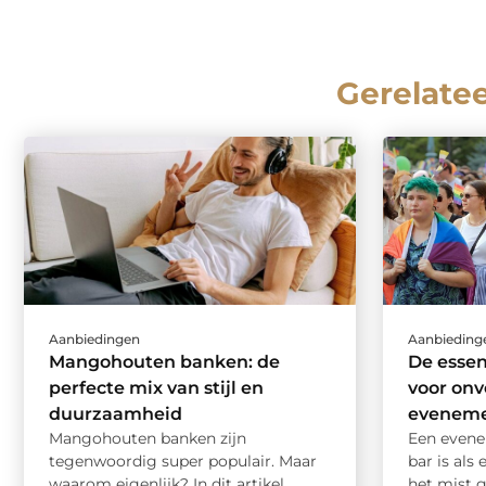
Gerelate
Aanbiedingen
Aanbieding
Mangohouten banken: de
De essen
perfecte mix van stijl en
voor onv
duurzaamheid
evenem
Mangohouten banken zijn
Een evene
tegenwoordig super populair. Maar
bar is als
waarom eigenlijk? In dit artikel
het mist g