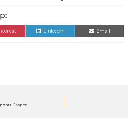
p:
nterest
LinkedIn
Email
upport Casper