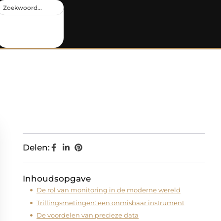
Delen:
Inhoudsopgave
De rol van monitoring in de moderne wereld
Trillingsmetingen: een onmisbaar instrument
De voordelen van precieze data