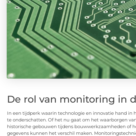
De rol van monitoring in
In een tijdperk waarin technologie en innovatie hand in
te onderschatten. Of het nu gaat om het waarborgen van
historische gebouwen tijdens bouwwerkzaamheden of he
gegevens kunnen het verschil maken. Monitoringstechni