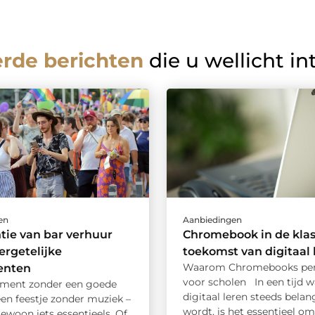
erde berichten
die u wellicht in
en
Aanbiedingen
tie van bar verhuur
Chromebook in de klas
ergetelijke
toekomst van digitaal 
Waarom Chromebooks perf
enten
voor scholen In een tijd w
ment zonder een goede
digitaal leren steeds belan
 een feestje zonder muziek –
wordt, is het essentieel om .
ewoon iets essentieels. Of