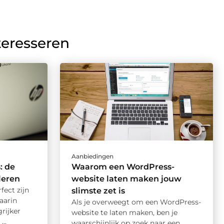
teresseren
Aanbiedingen
: de
Waarom een WordPress-
leren
website laten maken jouw
ect zijn
slimste zet is
aarin
Als je overweegt om een WordPress-
grijker
website te laten maken, ben je
..
waarschijnlijk op zoek naar een