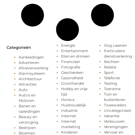
Energie
Oog Laseren
Categorieën
Entertainment
Particuliere
Eten en drinken
dienstverlening
Aanbiedingen
Financieel
Rechten
Adverteren
Fotografie
Relatie
Afvalverwerking
Geschenken
Sport
Alarmsysteem
Gezondheid
Telefonie
Architectuur
Groothandel
Testing
Attracties
Hobby en vrije
Toerisme
Auto
tijd
Tuin en
Auto's en
Horeca
buitenleven
Motoren
Huishoudelijk
Tweewielers
Banen en
Industrie
Uncategorized
opleidingen
Internet
Vakantie
Beauty en
Internet
Verbouwen
verzorging
marketing
Verenigingen
Bedrijven
Kinderen
Vervoer en
Bloemen