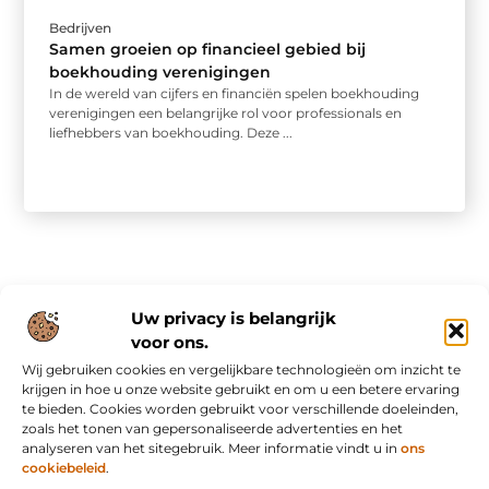
Bedrijven
Samen groeien op financieel gebied bij
boekhouding verenigingen
In de wereld van cijfers en financiën spelen boekhouding
verenigingen een belangrijke rol voor professionals en
liefhebbers van boekhouding. Deze ...
Uw privacy is belangrijk
voor ons.
Wij gebruiken cookies en vergelijkbare technologieën om inzicht te
Onze informatie
krijgen in hoe u onze website gebruikt en om u een betere ervaring
te bieden. Cookies worden gebruikt voor verschillende doeleinden,
Nederlandse linkbuilding: slim bouwen aan online autoriteit in eigen land
Inkomsten genereren met mijn website: van bezoekers naar waardevolle verdienmodellen
zoals het tonen van gepersonaliseerde advertenties en het
analyseren van het sitegebruik. Meer informatie vindt u in
ons
cookiebeleid
.