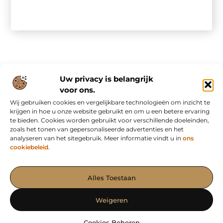
Uw privacy is belangrijk
voor ons.
Wij gebruiken cookies en vergelijkbare technologieën om inzicht te
Onze informatie
krijgen in hoe u onze website gebruikt en om u een betere ervaring
te bieden. Cookies worden gebruikt voor verschillende doeleinden,
Nederlandse linkbuilding: slim bouwen aan online autoriteit in eigen land
Inkomsten genereren met mijn website: van bezoekers naar waardevolle verdienmodellen
zoals het tonen van gepersonaliseerde advertenties en het
analyseren van het sitegebruik. Meer informatie vindt u in
ons
cookiebeleid
.
Het Portaal voor Blogs en Artikelen met Impact
Alles Toestaan
— Ontdek krachtige verhalen, waardevolle inzichten en effectieve
content op AdvertorialPubliceren.nl. Samen maken we jouw
Weigeren
boodschap sterker!
Cookies Beheren