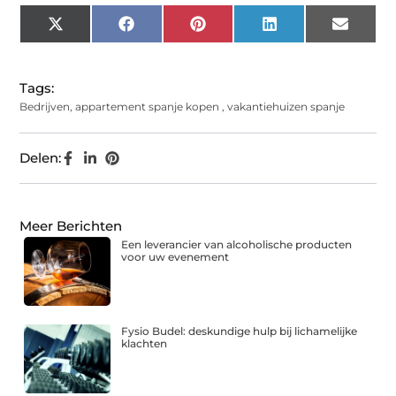
X
Facebook
Pinterest
LinkedIn
Email
(Twitter)
Tags:
Bedrijven
,
appartement spanje kopen
,
vakantiehuizen spanje
Delen:
Meer Berichten
Een leverancier van alcoholische producten
voor uw evenement
Fysio Budel: deskundige hulp bij lichamelijke
klachten