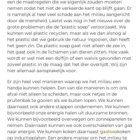
een de maatregelen die we eigenlijk zouden moeten
nemen zodat het niet de verkeerde kant op blijft gaan. Er
is namelijk al heel veel schade aan het milieu aangericht
door de mensheid. Laatst was nog in het nieuws over de
grote problemen die de “plastic soep” veroorzaakt. We
kunnen wel plastic recyclen, maar als we dan alsnog al
het plastic dat we gebruik de natuur ingooien, dan heeft
het geen zin. De plastic soep gaat niet alleen de zee in,
het gaat ook in de lichamen van dieren zitten. Hoe vaak
wordt er wel niet een dolfijn of een walvis gevonden met
zoveel plastic in de maag dat het dier overlijdt. Wij zijn
hier allemaal aansprakelijk voor.
Er zijn heel veel manieren waarop we het milieu een
handje kunnen helpen. Een van die manieren is om ons
afval niet alleen te scheiden, maar ook netjes in de
prullenbak te gooien als we buiten lopen. We kunnen
daarnaast ook andere stappen ondernemen. We kunnen
bijvoorbeeld onze energie halen uit duurzame bronnen.
We kunnen bijvoorbeeld overwegen om zonnepanelen te
nemen. Daarnaast kunnen we ook overschakelen van gas
naar energie. We kunnen koken daarnaast
gasloos
koken
op inductieplaten. Een andere manier om het milieu te