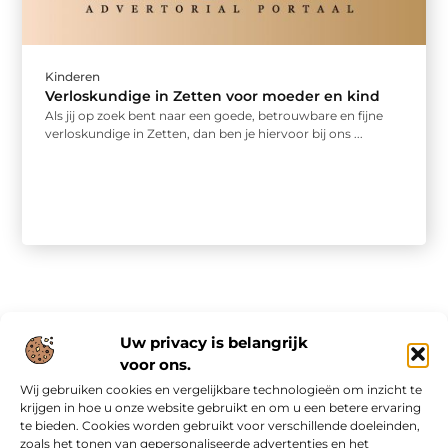
Kinderen
Verloskundige in Zetten voor moeder en kind
Als jij op zoek bent naar een goede, betrouwbare en fijne
verloskundige in Zetten, dan ben je hiervoor bij ons ...
Uw privacy is belangrijk
voor ons.
Wij gebruiken cookies en vergelijkbare technologieën om inzicht te
Onze informatie
krijgen in hoe u onze website gebruikt en om u een betere ervaring
te bieden. Cookies worden gebruikt voor verschillende doeleinden,
Nederlandse linkbuilding: slim bouwen aan online autoriteit in eigen land
Inkomsten genereren met mijn website: van bezoekers naar waardevolle verdienmodellen
zoals het tonen van gepersonaliseerde advertenties en het