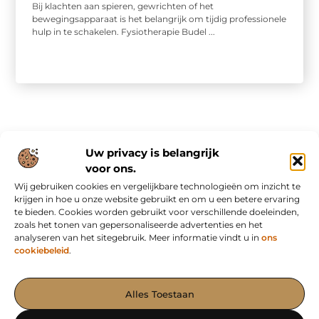
Bij klachten aan spieren, gewrichten of het
bewegingsapparaat is het belangrijk om tijdig professionele
hulp in te schakelen. Fysiotherapie Budel ...
Uw privacy is belangrijk
voor ons.
Wij gebruiken cookies en vergelijkbare technologieën om inzicht te
Onze informatie
krijgen in hoe u onze website gebruikt en om u een betere ervaring
te bieden. Cookies worden gebruikt voor verschillende doeleinden,
Nederlandse linkbuilding: slim bouwen aan online autoriteit in eigen land
Inkomsten genereren met mijn website: van bezoekers naar waardevolle verdienmodellen
zoals het tonen van gepersonaliseerde advertenties en het
analyseren van het sitegebruik. Meer informatie vindt u in
ons
cookiebeleid
.
Het Portaal voor Blogs en Artikelen met Impact
Alles Toestaan
— Ontdek krachtige verhalen, waardevolle inzichten en effectieve
content op AdvertorialPubliceren.nl. Samen maken we jouw