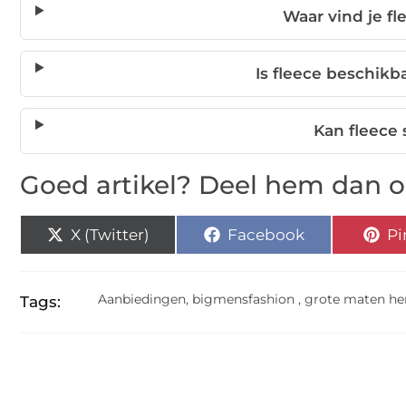
Waar vind je fl
Is fleece beschikb
Kan fleece 
Goed artikel? Deel hem dan o
X (Twitter)
Facebook
Pi
Aanbiedingen
,
bigmensfashion
,
grote maten he
Tags: