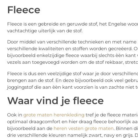
Fleece
Fleece is een gebreide en geruwde stof, het Engelse woor
vachtachtige uiterlijk van de stof.
Door middel van verschillende technieken en met nam
verschillende kwaliteiten en stoffen worden gecreëerd. 
bijvoorbeeld enkelzijdige fleece waarbij slechts èèn kant
vezels aan toegevoegd worden om de stof rekbaar, stret
Fleece is dus een veelzijdige stof waar je door verschil
brengen aan de stof. En deze bijvoorbeeld ook veel gebru
joggingstof die aan èèn kant voorzien is van zachte niet 
Waar vind je fleece
Ook in
grote maten herenkleding
tref je de fleece mater
optimaal draagcomfort en hier draag fleece behoorlijk aan 
bijvoorbeeld aan de
heren vesten grote maten
. Binnen d
drie verschillende kleuren namelijk zwart, navy en grijs. D