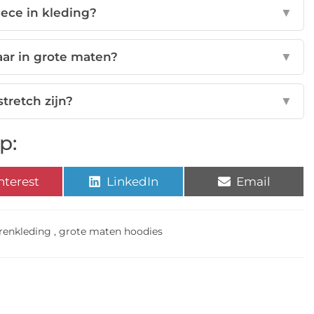
eece in kleding?
▼
aar in grote maten?
▼
stretch zijn?
▼
p:
nterest
LinkedIn
Email
renkleding
,
grote maten hoodies