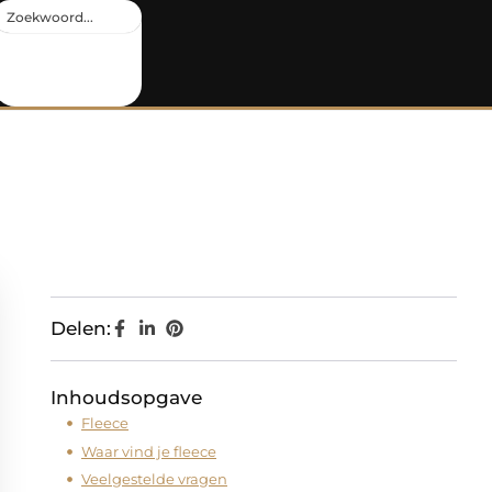
Delen:
Inhoudsopgave
Fleece
Waar vind je fleece
Veelgestelde vragen