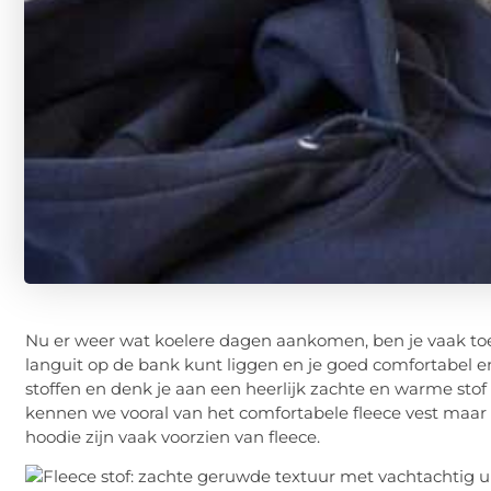
Nu er weer wat koelere dagen aankomen, ben je vaak toe 
languit op de bank kunt liggen en je goed comfortabel en 
stoffen en denk je aan een heerlijk zachte en warme stof 
kennen we vooral van het comfortabele fleece vest maar
hoodie zijn vaak voorzien van fleece.