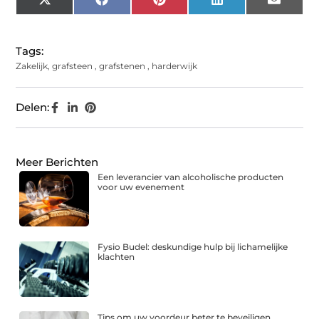
X
Facebook
Pinterest
LinkedIn
Email
(Twitter)
Tags:
Zakelijk
,
grafsteen
,
grafstenen
,
harderwijk
Delen:
Meer Berichten
Een leverancier van alcoholische producten
voor uw evenement
Fysio Budel: deskundige hulp bij lichamelijke
klachten
Tips om uw voordeur beter te beveiligen