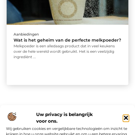
Aanbiedingen
Wat is het geheim van de perfecte melkpoeder?
Melkpoeder is een alledaags product dat in veel keukens
over de hele wereld wordt gebruikt. Het is een veelzijdig
ingrediënt ...
Uw privacy is belangrijk
voor ons.
Wij gebruiken cookies en vergelijkbare technologieën om inzicht te
Onze informatie
krijgen in hoe u onze website gebruikt en om u een betere ervaring