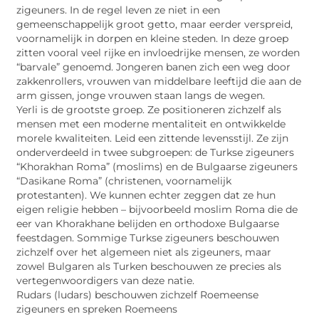
zigeuners. In de regel leven ze niet in een
gemeenschappelijk groot getto, maar eerder verspreid,
voornamelijk in dorpen en kleine steden. In deze groep
zitten vooral veel rijke en invloedrijke mensen, ze worden
“barvale” genoemd. Jongeren banen zich een weg door
zakkenrollers, vrouwen van middelbare leeftijd die aan de
arm gissen, jonge vrouwen staan ​​langs de wegen.
Yerli is de grootste groep. Ze positioneren zichzelf als
mensen met een moderne mentaliteit en ontwikkelde
morele kwaliteiten. Leid een zittende levensstijl. Ze zijn
onderverdeeld in twee subgroepen: de Turkse zigeuners
“Khorakhan Roma” (moslims) en de Bulgaarse zigeuners
“Dasikane Roma” (christenen, voornamelijk
protestanten). We kunnen echter zeggen dat ze hun
eigen religie hebben – bijvoorbeeld moslim Roma die de
eer van Khorakhane belijden en orthodoxe Bulgaarse
feestdagen. Sommige Turkse zigeuners beschouwen
zichzelf over het algemeen niet als zigeuners, maar
zowel Bulgaren als Turken beschouwen ze precies als
vertegenwoordigers van deze natie.
Rudars (ludars) beschouwen zichzelf Roemeense
zigeuners en spreken Roemeens