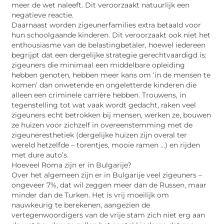
meer de wet naleeft. Dit veroorzaakt natuurlijk een
negatieve reactie.
Daarnaast worden zigeunerfamilies extra betaald voor
hun schoolgaande kinderen. Dit veroorzaakt ook niet het
enthousiasme van de belastingbetaler, hoewel iedereen
begrijpt dat een dergelijke strategie gerechtvaardigd is:
zigeuners die minimaal een middelbare opleiding
hebben genoten, hebben meer kans om ‘in de mensen te
komen’ dan onwetende en ongeletterde kinderen die
alleen een criminele carrière hebben. Trouwens, in
tegenstelling tot wat vaak wordt gedacht, raken veel
zigeuners echt betrokken bij mensen, werken ze, bouwen
ze huizen voor zichzelf in overeenstemming met de
zigeuneresthetiek (dergelijke huizen zijn overal ter
wereld hetzelfde – torentjes, mooie ramen …) en rijden
met dure auto’s.
Hoeveel Roma zijn er in Bulgarije?
Over het algemeen zijn er in Bulgarije veel zigeuners –
ongeveer 7%, dat wil zeggen meer dan de Russen, maar
minder dan de Turken. Het is vrij moeilijk om
nauwkeurig te berekenen, aangezien de
vertegenwoordigers van de vrije stam zich niet erg aan