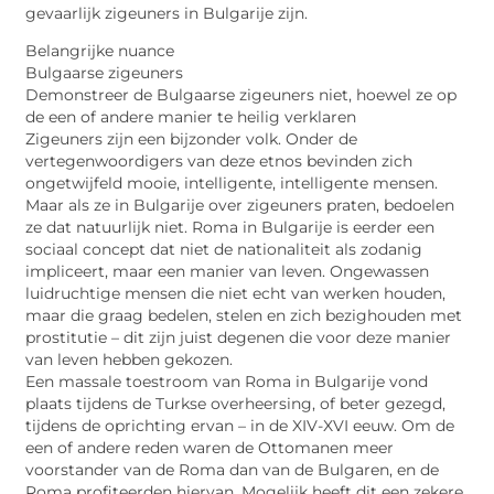
gevaarlijk zigeuners in Bulgarije zijn.
Belangrijke nuance
Bulgaarse zigeuners
Demonstreer de Bulgaarse zigeuners niet, hoewel ze op
de een of andere manier te heilig verklaren
Zigeuners zijn een bijzonder volk. Onder de
vertegenwoordigers van deze etnos bevinden zich
ongetwijfeld mooie, intelligente, intelligente mensen.
Maar als ze in Bulgarije over zigeuners praten, bedoelen
ze dat natuurlijk niet. Roma in Bulgarije is eerder een
sociaal concept dat niet de nationaliteit als zodanig
impliceert, maar een manier van leven. Ongewassen
luidruchtige mensen die niet echt van werken houden,
maar die graag bedelen, stelen en zich bezighouden met
prostitutie – dit zijn juist degenen die voor deze manier
van leven hebben gekozen.
Een massale toestroom van Roma in Bulgarije vond
plaats tijdens de Turkse overheersing, of beter gezegd,
tijdens de oprichting ervan – in de XIV-XVI eeuw. Om de
een of andere reden waren de Ottomanen meer
voorstander van de Roma dan van de Bulgaren, en de
Roma profiteerden hiervan. Mogelijk heeft dit een zekere