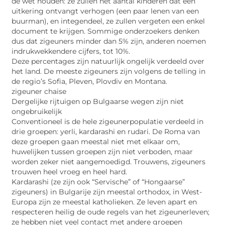
de wet houden: ze zullen het aantal kinderen dat een
uitkering ontvangt verhogen (een paar lenen van een
buurman), en integendeel, ze zullen vergeten een enkel
document te krijgen. Sommige onderzoekers denken
dus dat zigeuners minder dan 5% zijn, anderen noemen
indrukwekkendere cijfers, tot 10%.
Deze percentages zijn natuurlijk ongelijk verdeeld over
het land. De meeste zigeuners zijn volgens de telling in
de regio’s Sofia, Pleven, Plovdiv en Montana.
zigeuner chaise
Dergelijke rijtuigen op Bulgaarse wegen zijn niet
ongebruikelijk
Conventioneel is de hele zigeunerpopulatie verdeeld in
drie groepen: yerli, kardarashi en rudari. De Roma van
deze groepen gaan meestal niet met elkaar om,
huwelijken tussen groepen zijn niet verboden, maar
worden zeker niet aangemoedigd. Trouwens, zigeuners
trouwen heel vroeg en heel hard.
Kardarashi (ze zijn ook “Servische” of “Hongaarse”
zigeuners) in Bulgarije zijn meestal orthodox, in West-
Europa zijn ze meestal katholieken. Ze leven apart en
respecteren heilig de oude regels van het zigeunerleven;
ze hebben niet veel contact met andere groepen