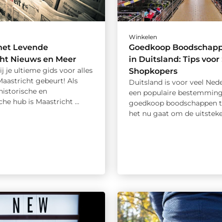
Winkelen
het Levende
Goedkoop Boodschap
cht Nieuws en Meer
in Duitsland: Tips voo
 je ultieme gids voor alles
Shopkopers
Maastricht gebeurt! Als
Duitsland is voor veel Ned
 historische en
een populaire bestemmin
e hub is Maastricht ...
goedkoop boodschappen te
het nu gaat om de uitsteken