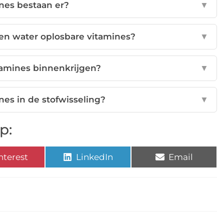
nes bestaan er?
▼
t en water oplosbare vitamines?
▼
tamines binnenkrijgen?
▼
ines in de stofwisseling?
▼
p:
nterest
LinkedIn
Email