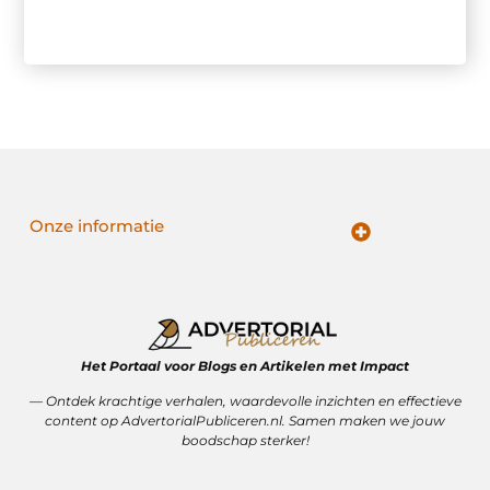
Onze informatie
Nederlandse linkbuilding: slim bouwen aan online autoriteit in eigen land
Inkomsten genereren met mijn website: van bezoekers naar waardevolle verdienmodellen
Het Portaal voor Blogs en Artikelen met Impact
— Ontdek krachtige verhalen, waardevolle inzichten en effectieve
content op AdvertorialPubliceren.nl. Samen maken we jouw
boodschap sterker!