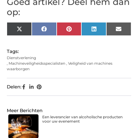
Goed artikel? Deel hem dan
op:
X
Facebook
Pinterest
LinkedIn
Email
(Twitter)
Tags:
Dienstverlening
,
Machineveiligheidsspecialisten
,
Veiligheid van machines
waarborgen
Delen:
Meer Berichten
Een leverancier van alcoholische producten
voor uw evenement