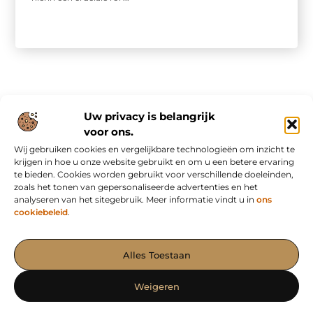
Uw privacy is belangrijk
voor ons.
Wij gebruiken cookies en vergelijkbare technologieën om inzicht te
Onze informatie
krijgen in hoe u onze website gebruikt en om u een betere ervaring
te bieden. Cookies worden gebruikt voor verschillende doeleinden,
Nederlandse linkbuilding: slim bouwen aan online autoriteit in eigen land
Inkomsten genereren met mijn website: van bezoekers naar waardevolle verdienmodellen
zoals het tonen van gepersonaliseerde advertenties en het
analyseren van het sitegebruik. Meer informatie vindt u in
ons
cookiebeleid
.
Het Portaal voor Blogs en Artikelen met Impact
Alles Toestaan
— Ontdek krachtige verhalen, waardevolle inzichten en effectieve
content op AdvertorialPubliceren.nl. Samen maken we jouw
Weigeren
boodschap sterker!