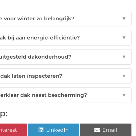
 voor winter zo belangrijk?
▼
k bij aan energie-efficiëntie?
▼
 uitgesteld dakonderhoud?
▼
 dak laten inspecteren?
▼
terklaar dak naast bescherming?
▼
p:
nterest
LinkedIn
Email