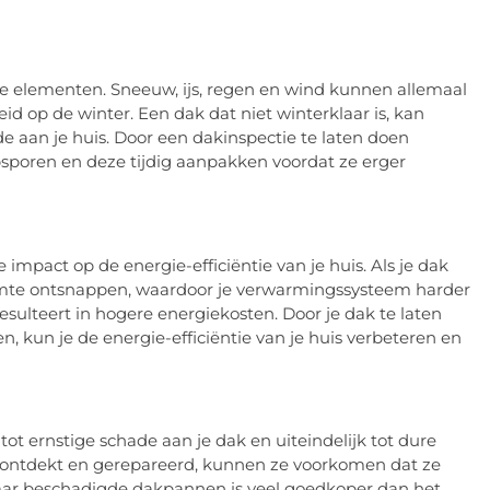
 de elementen. Sneeuw, ijs, regen en wind kunnen allemaal
id op de winter. Een dak dat niet winterklaar is, kan
de aan je huis. Door een dakinspectie te laten doen
psporen en deze tijdig aanpakken voordat ze erger
impact op de energie-efficiëntie van je huis. Als je dak
 warmte ontsnappen, waardoor je verwarmingssysteem harder
sulteert in hogere energiekosten. Door je dak te laten
, kun je de energie-efficiëntie van je huis verbeteren en
ot ernstige schade aan je dak en uiteindelijk tot dure
 ontdekt en gerepareerd, kunnen ze voorkomen dat ze
aar beschadigde dakpannen is veel goedkoper dan het