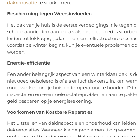
dakrenovatie
te voorkomen.
Bescherming tegen Weersinvloeden
Het dak van je huis is de eerste verdedigingslinie tegen
schade aanrichten aan je dak als het niet goed is voorbere
leiden tot lekkages, ijsdammen, en zelfs structurele scha
voordat de winter begint, kun je eventuele problemen o
worden.
Energie-efficiëntie
Een ander belangrijk aspect van een winterklaar dak is de 
niet goed geïsoleerd is of als er luchtlekken zijn, kan
moet werken om je huis op temperatuur te houden. Dit re
inspecteren en eventuele isolatieproblemen aan te pakken
geld besparen op je energierekening.
Voorkomen van Kostbare Reparaties
Het uitstellen van dakinspectie en onderhoud kan leiden t
dakrenovaties. Wanneer kleine problemen tijdig worden
groter en kostbaarder worden. Het vervangen van een p