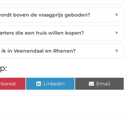
wordt boven de vraagprijs geboden?
▼
arters die een huis willen kopen?
▼
 ik in Veenendaal en Rhenen?
▼
p:
nterest
LinkedIn
Email