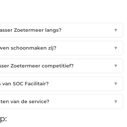
asser Zoetermeer langs?
▼
wen schoonmaken zij?
▼
asser Zoetermeer competitief?
▼
 van SOC Facilitair?
▼
ten van de service?
▼
p: