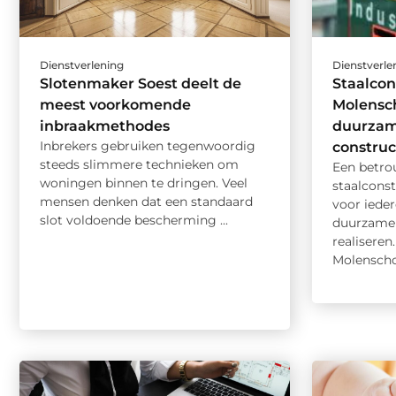
Dienstverlening
Dienstverle
Slotenmaker Soest deelt de
Staalcon
meest voorkomende
Molensch
inbraakmethodes
duurzam
Inbrekers gebruiken tegenwoordig
construc
steeds slimmere technieken om
Een betr
woningen binnen te dringen. Veel
staalconst
mensen denken dat een standaard
voor iede
slot voldoende bescherming ...
duurzame 
realiseren
Molenschot