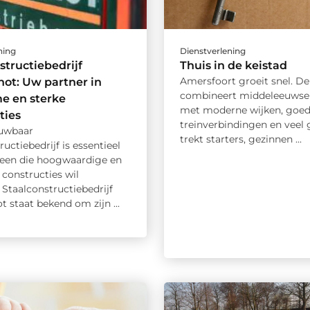
ning
Dienstverlening
structiebedrijf
Thuis in de keistad
Amersfoort groeit snel. De
ot: Uw partner in
combineert middeleeuwse
e en sterke
met moderne wijken, goe
ties
treinverbindingen en veel 
ouwbaar
trekt starters, gezinnen ...
ructiebedrijf is essentieel
reen die hoogwaardige en
constructies wil
. Staalconstructiebedrijf
 staat bekend om zijn ...