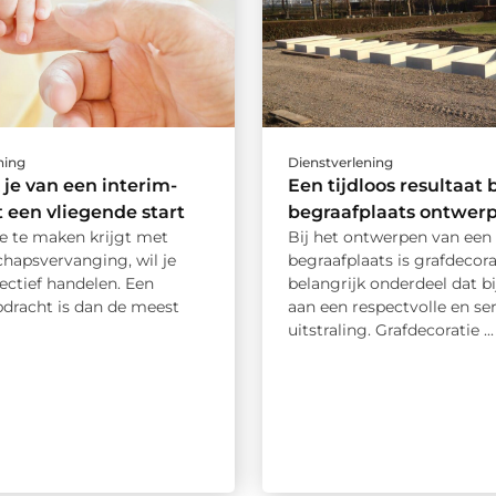
ning
Dienstverlening
je van een interim-
Een tijdloos resultaat b
 een vliegende start
begraafplaats ontwer
e te maken krijgt met
Bij het ontwerpen van een
hapsvervanging, wil je
begraafplaats is grafdecora
fectief handelen. Een
belangrijk onderdeel dat b
pdracht is dan de meest
aan een respectvolle en se
.
uitstraling. Grafdecoratie ...