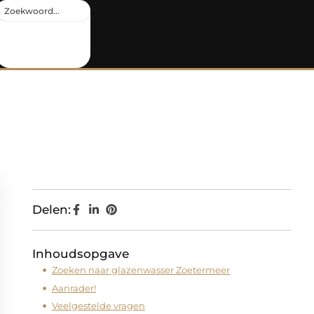
Delen:
Inhoudsopgave
Zoeken naar glazenwasser Zoetermeer
Aanrader!
Veelgestelde vragen