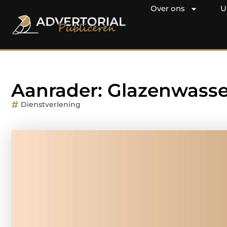
Over ons
U
Aanrader: Glazenwass
Dienstverlening