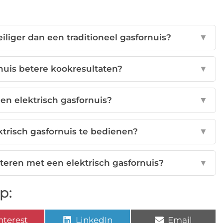
iliger dan een traditioneel gasfornuis?
▼
rnuis betere kookresultaten?
▼
en elektrisch gasfornuis?
▼
ktrisch gasfornuis te bedienen?
▼
teren met een elektrisch gasfornuis?
▼
p:
nterest
LinkedIn
Email