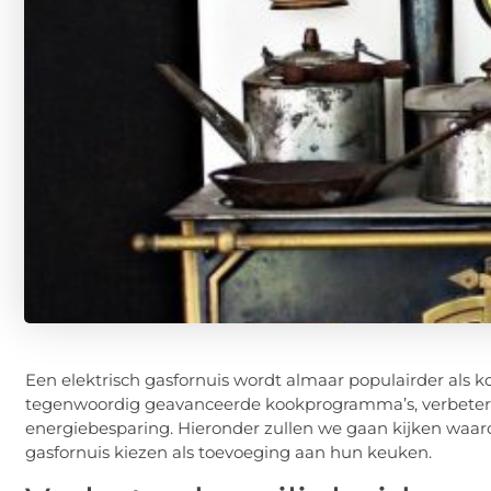
Een elektrisch gasfornuis wordt almaar populairder als
tegenwoordig geavanceerde kookprogramma’s, verbeterde
energiebesparing. Hieronder zullen we gaan kijken waar
gasfornuis kiezen als toevoeging aan hun keuken.