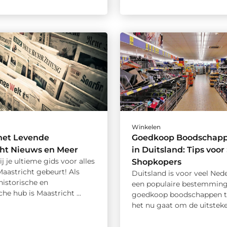
Winkelen
het Levende
Goedkoop Boodschap
cht Nieuws en Meer
in Duitsland: Tips voo
 je ultieme gids voor alles
Shopkopers
Maastricht gebeurt! Als
Duitsland is voor veel Ned
 historische en
een populaire bestemmin
e hub is Maastricht ...
goedkoop boodschappen te
het nu gaat om de uitsteken